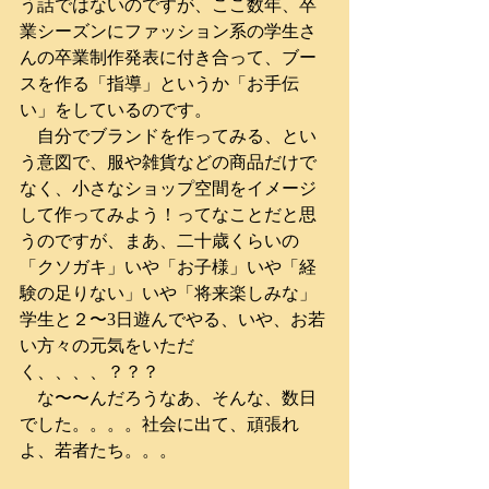
う話ではないのですが、ここ数年、卒
業シーズンにファッション系の学生さ
んの卒業制作発表に付き合って、ブー
スを作る「指導」というか「お手伝
い」をしているのです。
　自分でブランドを作ってみる、とい
う意図で、服や雑貨などの商品だけで
なく、小さなショップ空間をイメージ
して作ってみよう！ってなことだと思
うのですが、まあ、二十歳くらいの
「クソガキ」いや「お子様」いや「経
験の足りない」いや「将来楽しみな」
学生と２〜3日遊んでやる、いや、お若
い方々の元気をいただ
く、、、、？？？
　な〜〜んだろうなあ、そんな、数日
でした。。。。社会に出て、頑張れ
よ、若者たち。。。