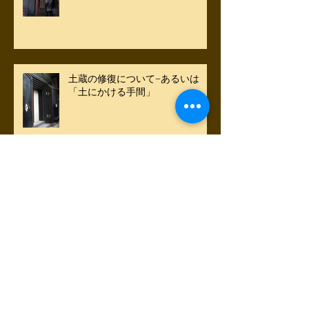
土蔵の修復について−あるいは
「土にかける手間」
雑多な「しのぎ」
謹賀新年はミニ竃から