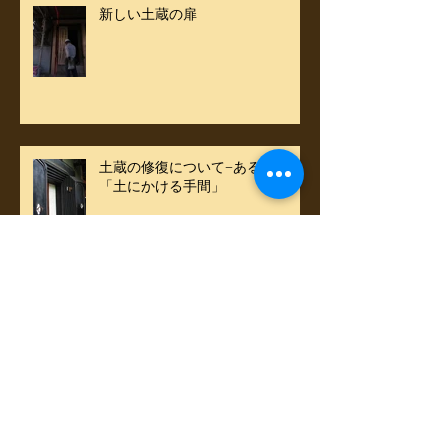
新しい土蔵の扉
土蔵の修復について−あるいは
「土にかける手間」
雑多な「しのぎ」