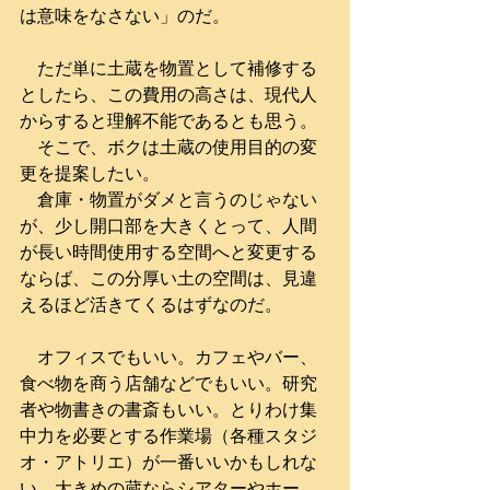
は意味をなさない」のだ。
　ただ単に土蔵を物置として補修する
としたら、この費用の高さは、現代人
からすると理解不能であるとも思う。
　そこで、ボクは土蔵の使用目的の変
更を提案したい。
　倉庫・物置がダメと言うのじゃない
が、少し開口部を大きくとって、人間
が長い時間使用する空間へと変更する
ならば、この分厚い土の空間は、見違
えるほど活きてくるはずなのだ。
　オフィスでもいい。カフェやバー、
食べ物を商う店舗などでもいい。研究
者や物書きの書斎もいい。とりわけ集
中力を必要とする作業場（各種スタジ
オ・アトリエ）が一番いいかもしれな
い。大きめの蔵ならシアターやホー