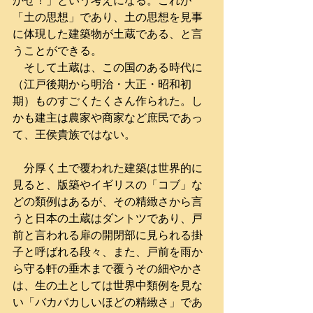
かせ！」という考えになる。これが
「土の思想」であり、土の思想を見事
に体現した建築物が土蔵である、と言
うことができる。
　そして土蔵は、この国のある時代に
（江戸後期から明治・大正・昭和初
期）ものすごくたくさん作られた。し
かも建主は農家や商家など庶民であっ
て、王侯貴族ではない。
　分厚く土で覆われた建築は世界的に
見ると、版築やイギリスの「コブ」な
どの類例はあるが、その精緻さから言
うと日本の土蔵はダントツであり、戸
前と言われる扉の開閉部に見られる掛
子と呼ばれる段々、また、戸前を雨か
ら守る軒の垂木まで覆うその細やかさ
は、生の土としては世界中類例を見な
い「バカバカしいほどの精緻さ」であ